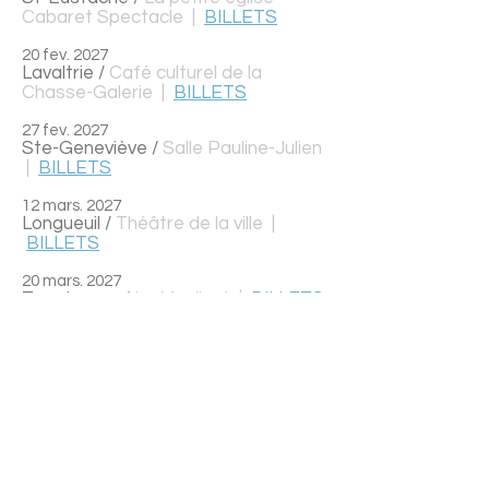
Cabaret Spectacle |
BILLETS
20 fev. 2027
Lavaltrie /
Café culturel de la
Chasse-Galerie
|
BILLETS
27 fev. 2027
Ste-Geneviève /
Salle Pauline-Julien
|
BILLETS
12 mars. 2027
Longueuil /
Théâtre de la ville
|
BILLETS
20 mars. 2027
Terrebonne /
Le Moulinet
|
BILLETS
Contacts
Gérance
Métis Musique
metismusique@gmail.com